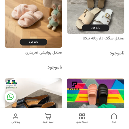
ناموجود
صندل سگک دار زنانه نیکتا
ناموجود
صندل پولیشی ضربدری
ناموجود
ناموجود
خانه
دسته‌بندی
سبد خرید
پروفایل