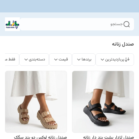
جستجو
صندل زنانه
پربازدیدترین
برندها
قیمت
دسته‌بندی
فقط محصو
صندل لژدار پشت بند دار زنانه
صندل زنانه لوکس دو بند سگک