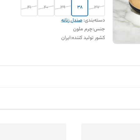
41
40
39
38
37
دسته‌بندی
:
صندل زنانه
جنس
:
چرم ملون
کشور تولید کننده
:
ایران