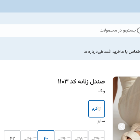
جستجو در محصولات
تماس با ما
خرید اقساطی
درباره ما
صندل زنانه کد ۱۱۰۳
رنگ
کرم
سایز
42
41
40
39
38
37