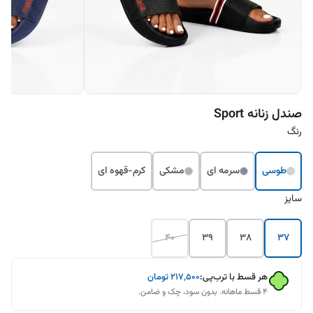
صندل زنانه Sport
رنگ
طوسی
سرمه ای
مشکی
کرم-قهوه ای
سایز
40
39
38
37
هر قسط با ترب‌پی:
۲۱۷٬۵۰۰
تومان
۴ قسط ماهانه. بدون سود، چک و ضامن.