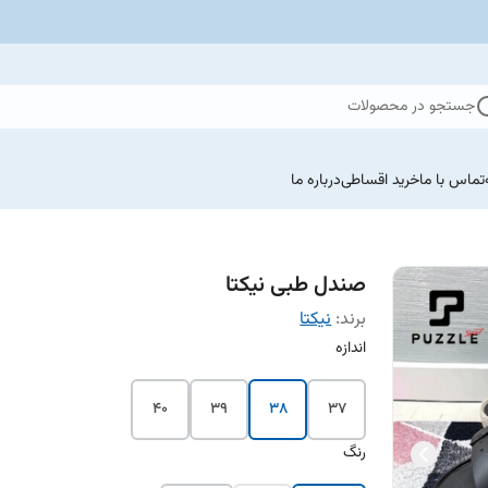
جستجو در محصولات
تماس با ما
خرید اقساطی
درباره ما
صندل طبی نیکتا
برند:
نیکتا
اندازه
40
39
38
37
رنگ