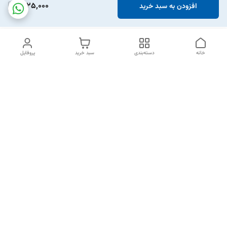
1,025,000
افزودن به سبد خرید
خانه
دسته‌بندی
سبد خرید
پروفایل
دسترسی سریع
تماس با ما
شکایات
خرید اقساطی
قوانین و مقررات
درباره ما
نحوه ارسال
سیاست حریم خصوصی