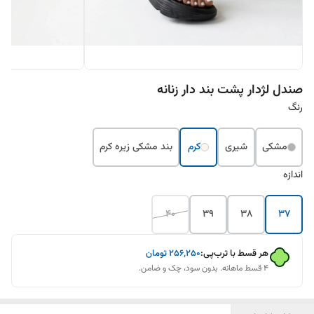
صندل لژدار پشت بند دار زنانه
رنگ
مشکی
شیری
کرم
بند مشکی زیره کرم
اندازه
40
39
38
37
هر قسط با ترب‌پی:
۲۵۶٬۲۵۰
تومان
۴ قسط ماهانه. بدون سود، چک و ضامن.