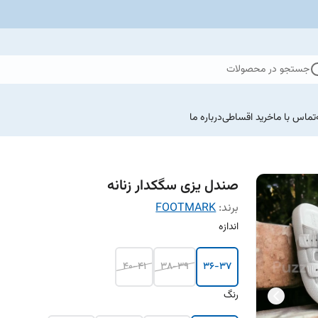
جستجو در محصولات
تماس با ما
خرید اقساطی
درباره ما
صندل یزی سگکدار زنانه
برند:
FOOTMARK
اندازه
40-41
38-39
36-37
رنگ