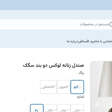
جستجو در محصولات
تماس با ما
خرید اقساطی
درباره ما
صندل زنانه لوکس دو بند سگک
رنگ
کرم
شیری
مشکی
اندازه
40
39
38
37