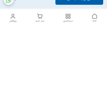
خانه
دسته‌بندی
سبد خرید
پروفایل
دسترسی سریع
تماس با ما
شکایات
خرید اقساطی
قوانین و مقررات
درباره ما
نحوه ارسال
سیاست حریم خصوصی