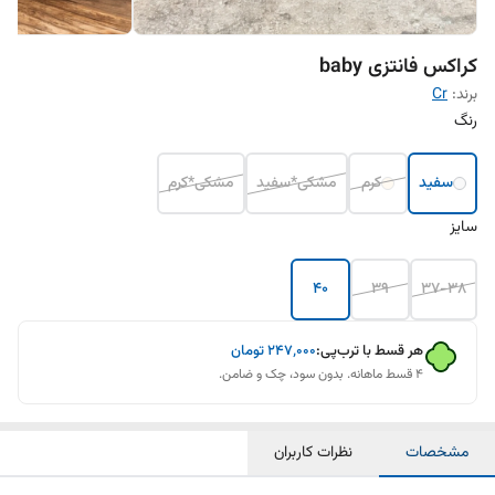
کراکس فانتزی baby
برند:
Cr
رنگ
سفید
کرم
مشکی*سفید
مشکی*کرم
سایز
40
39
37-38
هر قسط با ترب‌پی:
۲۴۷٬۰۰۰
تومان
۴ قسط ماهانه. بدون سود، چک و ضامن.
مشخصات
نظرات کاربران