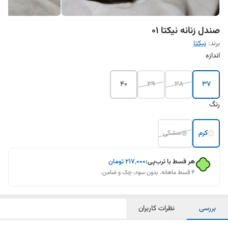
صندل زنانه نیکتا 01
برند:
نیکتا
اندازه
40
39
38
37
رنگ
کرم
مشکی
هر قسط با ترب‌پی:
۲۱۷٬۰۰۰
تومان
۴ قسط ماهانه. بدون سود، چک و ضامن.
بررسی
نظرات کاربران