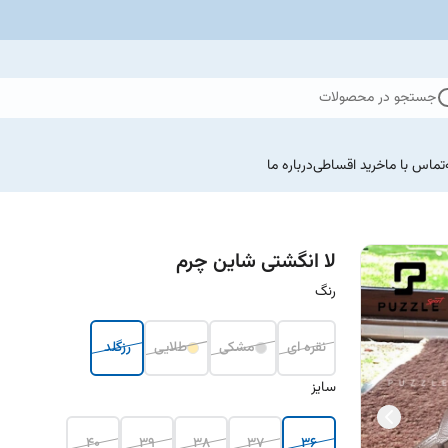
جستجو در محصولات
تماس با ما
خرید اقساطی
درباره ما
لا انگشتی شاین چرم
رنگ
نقره ای
مشکی
طلایی
رزگلد
سایز
40
39
38
37
36