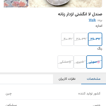
صندل لا انگشتی لژدار زنانه
برند:
Walk
اندازه
40-41
38-39
36-37
رنگ
صورتی
شیری
مشکی
مشخصات
نظرات کاربران
کشور تولید کننده
چین
جنس
سیلیکون