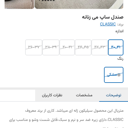
صندل ساپ می زنانه
برند:
CLASSIC
اندازه
36-37
38-39
40-41
45_44
43_42
41_40
رنگ
مشکی
توضیحات
مشخصات
نظرات کاربران
متریال این محصول سیلیکون ژله ای میباشد. کاری از برند معروف
CLASSIC.دارای زیره ضد سر و نرم و سبک.قابل شست وشو و مناسب برای