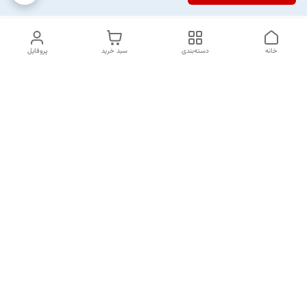
خانه
دسته‌بندی
سبد خرید
پروفایل
دسترسی سریع
تماس با ما
شکایات
خرید اقساطی
قوانین و مقررات
درباره ما
نحوه ارسال
سیاست حریم خصوصی