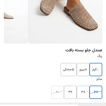
صندل جلو بسته بافت
رنگ
کرم
شیری
مشکی
سایز
40
39
38
37