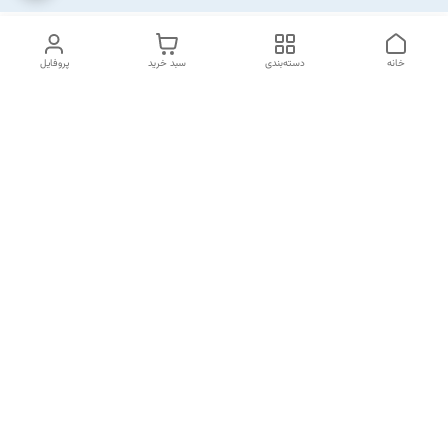
خانه
دسته‌بندی
سبد خرید
پروفایل
دسترسی سریع
تماس با ما
شکایات
خرید اقساطی
قوانین و مقررات
درباره ما
نحوه ارسال
سیاست حریم خصوصی