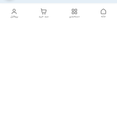
خانه
دسته‌بندی
سبد خرید
پروفایل
دسترسی سریع
تماس با ما
شکایات
خرید اقساطی
قوانین و مقررات
درباره ما
نحوه ارسال
سیاست حریم خصوصی