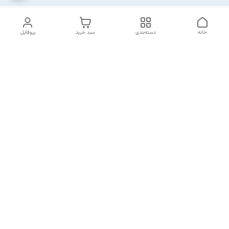
خانه
دسته‌بندی
سبد خرید
پروفایل
دسترسی سریع
تماس با ما
شکایات
خرید اقساطی
قوانین و مقررات
درباره ما
نحوه ارسال
سیاست حریم خصوصی