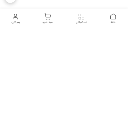
خانه
دسته‌بندی
سبد خرید
پروفایل
دسترسی سریع
تماس با ما
شکایات
خرید اقساطی
قوانین و مقررات
درباره ما
نحوه ارسال
سیاست حریم خصوصی