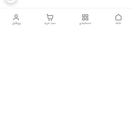
خانه
دسته‌بندی
سبد خرید
پروفایل
دسترسی سریع
تماس با ما
شکایات
خرید اقساطی
قوانین و مقررات
درباره ما
نحوه ارسال
سیاست حریم خصوصی