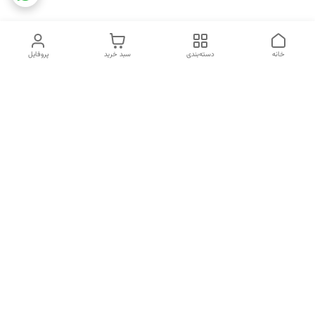
خانه
دسته‌بندی
سبد خرید
پروفایل
دسترسی سریع
تماس با ما
شکایات
خرید اقساطی
قوانین و مقررات
درباره ما
نحوه ارسال
سیاست حریم خصوصی