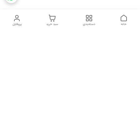
خانه
دسته‌بندی
سبد خرید
پروفایل
دسترسی سریع
تماس با ما
شکایات
خرید اقساطی
قوانین و مقررات
درباره ما
نحوه ارسال
سیاست حریم خصوصی