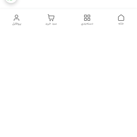
خانه
دسته‌بندی
سبد خرید
پروفایل
دسترسی سریع
تماس با ما
شکایات
خرید اقساطی
قوانین و مقررات
درباره ما
نحوه ارسال
سیاست حریم خصوصی