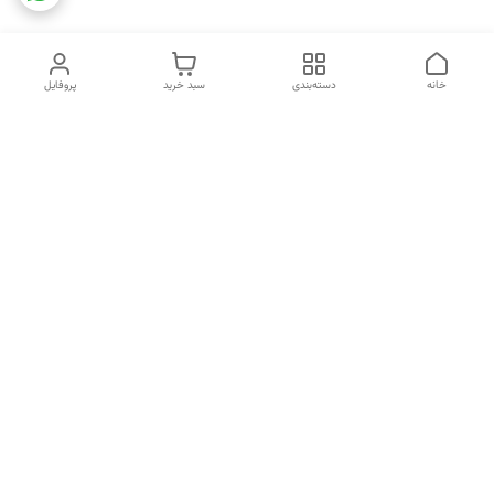
خانه
دسته‌بندی
سبد خرید
پروفایل
دسترسی سریع
تماس با ما
شکایات
خرید اقساطی
قوانین و مقررات
درباره ما
نحوه ارسال
سیاست حریم خصوصی