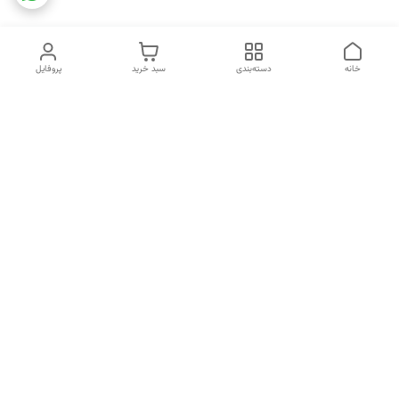
خانه
دسته‌بندی
سبد خرید
پروفایل
دسترسی سریع
تماس با ما
شکایات
خرید اقساطی
قوانین و مقررات
درباره ما
نحوه ارسال
سیاست حریم خصوصی