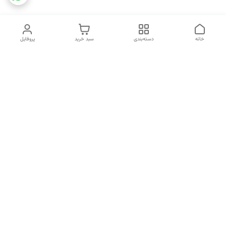
خانه
دسته‌بندی
سبد خرید
پروفایل
دسترسی سریع
تماس با ما
شکایات
خرید اقساطی
قوانین و مقررات
درباره ما
نحوه ارسال
سیاست حریم خصوصی