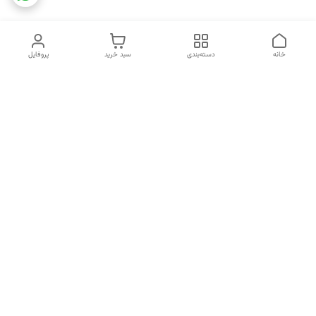
خانه
دسته‌بندی
سبد خرید
پروفایل
دسترسی سریع
تماس با ما
شکایات
خرید اقساطی
قوانین و مقررات
درباره ما
نحوه ارسال
سیاست حریم خصوصی