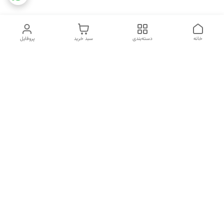
خانه
دسته‌بندی
سبد خرید
پروفایل
دسترسی سریع
تماس با ما
شکایات
خرید اقساطی
قوانین و مقررات
درباره ما
نحوه ارسال
سیاست حریم خصوصی