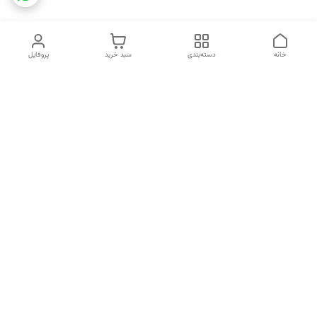
خانه
دسته‌بندی
سبد خرید
پروفایل
دسترسی سریع
تماس با ما
شکایات
خرید اقساطی
قوانین و مقررات
درباره ما
نحوه ارسال
سیاست حریم خصوصی