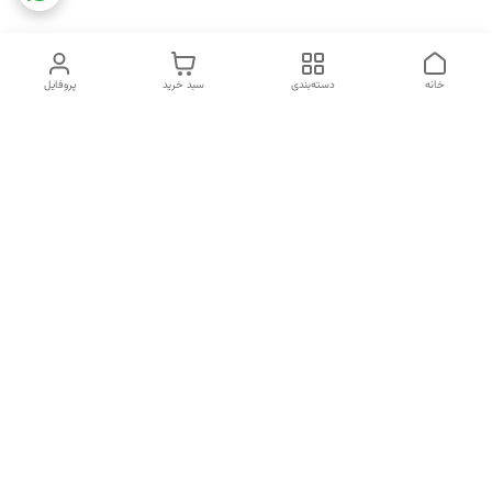
خانه
دسته‌بندی
سبد خرید
پروفایل
دسترسی سریع
تماس با ما
شکایات
خرید اقساطی
قوانین و مقررات
درباره ما
نحوه ارسال
سیاست حریم خصوصی