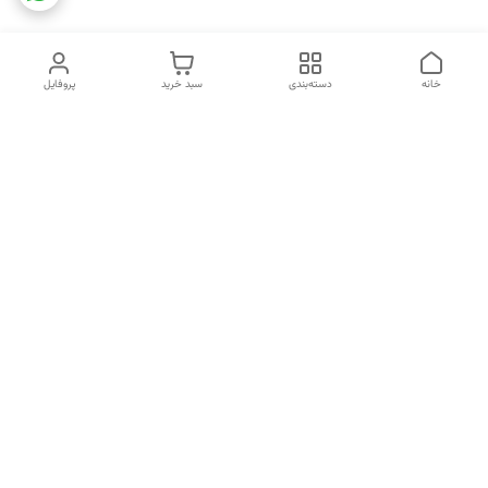
خانه
دسته‌بندی
سبد خرید
پروفایل
دسترسی سریع
تماس با ما
شکایات
خرید اقساطی
قوانین و مقررات
درباره ما
نحوه ارسال
سیاست حریم خصوصی