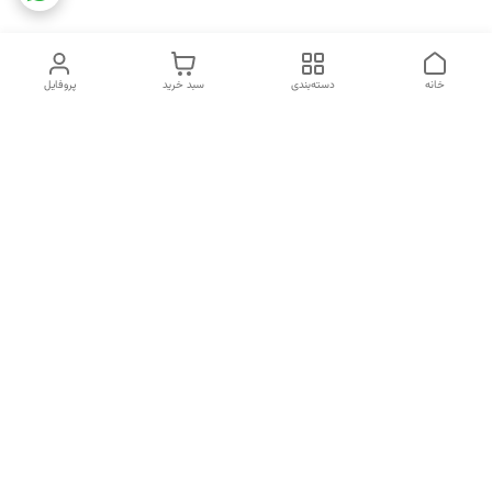
خانه
دسته‌بندی
سبد خرید
پروفایل
دسترسی سریع
تماس با ما
شکایات
خرید اقساطی
قوانین و مقررات
درباره ما
نحوه ارسال
سیاست حریم خصوصی