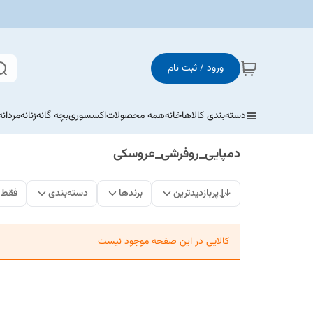
ورود / ثبت نام
دسته‌بندی کالاها
خانه
همه محصولات
اکسسوری
بچه گانه
زنانه
مردانه
دمپایی_روفرشی_عروسکی
پربازدیدترین
برندها
دسته‌بندی
فقط 
کالایی در این صفحه موجود نیست