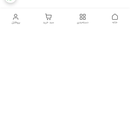
خانه
دسته‌بندی
سبد خرید
پروفایل
دسترسی سریع
تماس با ما
شکایات
خرید اقساطی
قوانین و مقررات
درباره ما
نحوه ارسال
سیاست حریم خصوصی