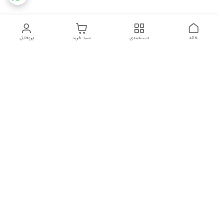
خانه
دسته‌بندی
سبد خرید
پروفایل
دسترسی سریع
تماس با ما
شکایات
خرید اقساطی
قوانین و مقررات
درباره ما
نحوه ارسال
سیاست حریم خصوصی