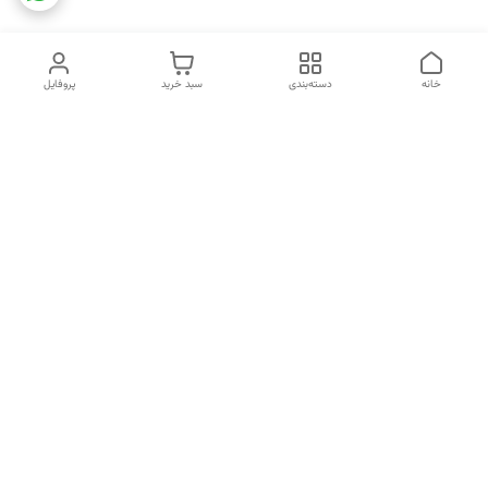
خانه
دسته‌بندی
سبد خرید
پروفایل
دسترسی سریع
تماس با ما
شکایات
خرید اقساطی
قوانین و مقررات
درباره ما
نحوه ارسال
سیاست حریم خصوصی