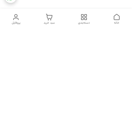
خانه
دسته‌بندی
سبد خرید
پروفایل
دسترسی سریع
تماس با ما
شکایات
خرید اقساطی
قوانین و مقررات
درباره ما
نحوه ارسال
سیاست حریم خصوصی