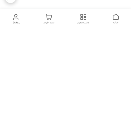
خانه
دسته‌بندی
سبد خرید
پروفایل
دسترسی سریع
تماس با ما
شکایات
خرید اقساطی
قوانین و مقررات
درباره ما
نحوه ارسال
سیاست حریم خصوصی