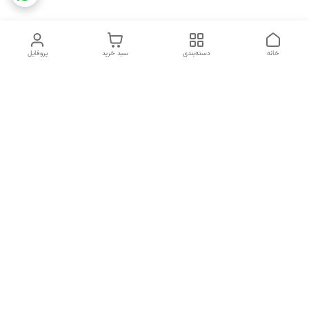
خانه
دسته‌بندی
سبد خرید
پروفایل
دسترسی سریع
تماس با ما
شکایات
خرید اقساطی
قوانین و مقررات
درباره ما
نحوه ارسال
سیاست حریم خصوصی