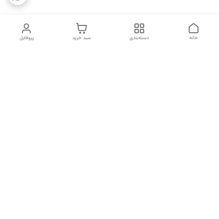
خانه
دسته‌بندی
سبد خرید
پروفایل
دسترسی سریع
تماس با ما
شکایات
خرید اقساطی
قوانین و مقررات
درباره ما
نحوه ارسال
سیاست حریم خصوصی