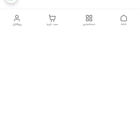
خانه
دسته‌بندی
سبد خرید
پروفایل
دسترسی سریع
تماس با ما
شکایات
خرید اقساطی
قوانین و مقررات
درباره ما
نحوه ارسال
سیاست حریم خصوصی