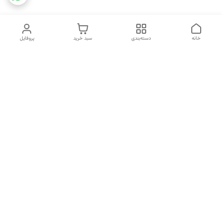
خانه
دسته‌بندی
سبد خرید
پروفایل
دسترسی سریع
تماس با ما
شکایات
خرید اقساطی
قوانین و مقررات
درباره ما
نحوه ارسال
سیاست حریم خصوصی