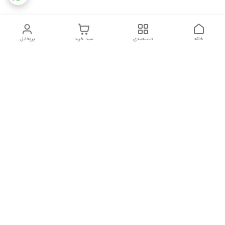
خانه
دسته‌بندی
سبد خرید
پروفایل
دسترسی سریع
تماس با ما
شکایات
خرید اقساطی
قوانین و مقررات
درباره ما
نحوه ارسال
سیاست حریم خصوصی