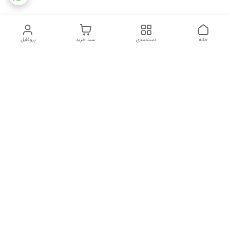
خانه
دسته‌بندی
سبد خرید
پروفایل
دسترسی سریع
تماس با ما
شکایات
خرید اقساطی
قوانین و مقررات
درباره ما
نحوه ارسال
سیاست حریم خصوصی