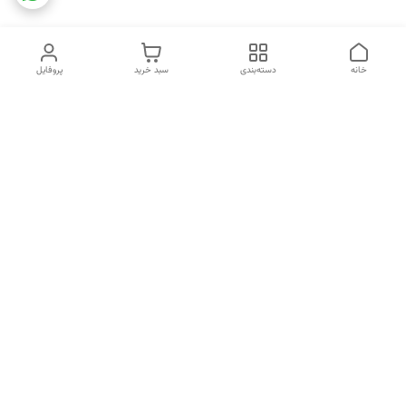
خانه
دسته‌بندی
سبد خرید
پروفایل
دسترسی سریع
تماس با ما
شکایات
خرید اقساطی
قوانین و مقررات
درباره ما
نحوه ارسال
سیاست حریم خصوصی