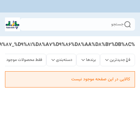
جستجو
%D8%B4%D9%88%D8%B1%D8%AA%DA%A9_%D9%86%D8%AE_%D9%BE%D9%86%D8%A8%D9%87_%D9%81%D8%A7%D9%86%D8%AA%D8%B2%DB%8C
جدیدترین
برندها
دسته‌بندی
فقط محصولات موجود
کالایی در این صفحه موجود نیست