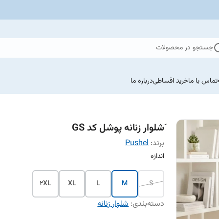
جستجو در محصولات
تماس با ما
خرید اقساطی
درباره ما
َشلوار زنانه پوشل کد GS
برند:
Pushel
اندازه
2XL
XL
L
M
S
دسته‌بندی
:
شلوار زنانه