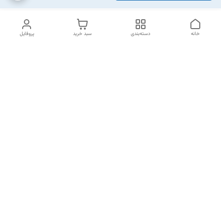
خانه
دسته‌بندی
سبد خرید
پروفایل
دسترسی سریع
تماس با ما
شکایات
خرید اقساطی
قوانین و مقررات
درباره ما
نحوه ارسال
سیاست حریم خصوصی