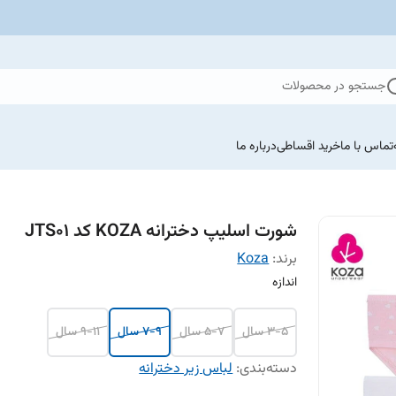
جستجو در محصولات
تماس با ما
خرید اقساطی
درباره ما
شورت اسلیپ دخترانه KOZA کد JTS01
برند:
Koza
اندازه
3-5 سال
5-7 سال
7-9 سال
9-11 سال
دسته‌بندی
:
لباس زیر دخترانه