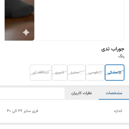
جوراب تدی
رنگ
مشکی
طوسی
سفید
شیری
نسکافه ای
مشخصات
نظرات کاربران
اندازه
فری سایز 36 الی 40