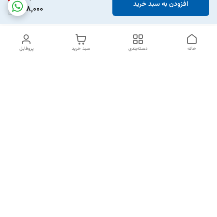
افزودن به سبد خرید
768,000
خانه
دسته‌بندی
سبد خرید
پروفایل
دسترسی سریع
تماس با ما
شکایات
خرید اقساطی
قوانین و مقررات
درباره ما
نحوه ارسال
سیاست حریم خصوصی