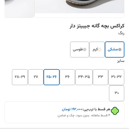
کراکس بچه گانه جیبیتز دار
رنگ
مشکی
کرم
طوسی
سایز
28-29
27
25-26
36
34-35
33
31-32
30
هر قسط با ترب‌پی:
۱۹۲٬۰۰۰
تومان
۴ قسط ماهانه. بدون سود، چک و ضامن.